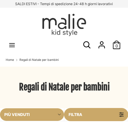
Vai
SALDI ESTIVI - Tempi di spedizione 24-48 h giorni lavorativi
al
contenuto
Cerca
Cerca
nel
nostro
Cerca
Cerca
store
0
nel
nostro
Home
store
Regali di Natale per bambini
Regali di Natale per bambini
PIÙ VENDUTI
FILTRA